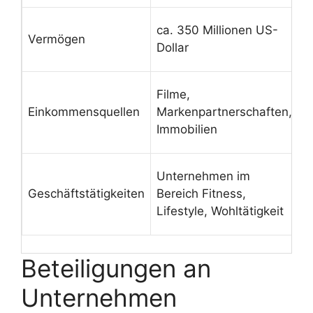
B
ca. 350 Millionen US-
Vermögen
F
Dollar
I
V
Filme,
E
Einkommensquellen
Markenpartnerschaften,
s
Immobilien
V
S
Unternehmen im
M
Geschäftstätigkeiten
Bereich Fitness,
u
Lifestyle, Wohltätigkeit
E
Beteiligungen an
Unternehmen