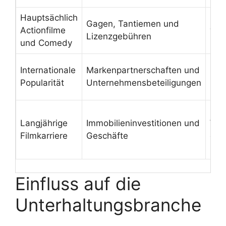
Hauptsächlich
Unt
Gagen, Tantiemen und
Actionfilme
woh
Lizenzgebühren
und Comedy
und 
Eng
Internationale
Markenpartnerschaften und
Bil
Popularität
Unternehmensbeteiligungen
Ges
Pro
Langjährige
Immobilieninvestitionen und
Wer
Filmkarriere
Geschäfte
gese
Init
Einfluss auf die
Unterhaltungsbranche