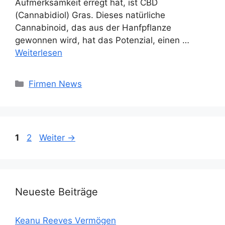
Aufmerksamkeit erregt hat, ist CBD
(Cannabidiol) Gras. Dieses natürliche
Cannabinoid, das aus der Hanfpflanze
gewonnen wird, hat das Potenzial, einen …
Weiterlesen
Kategorien
Firmen News
Seite
Seite
1
2
Weiter
→
Neueste Beiträge
Keanu Reeves Vermögen