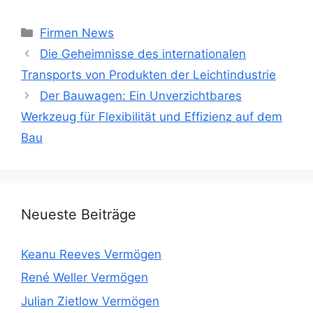
Kategorien
Firmen News
Die Geheimnisse des internationalen
Transports von Produkten der Leichtindustrie
Der Bauwagen: Ein Unverzichtbares
Werkzeug für Flexibilität und Effizienz auf dem
Bau
Neueste Beiträge
Keanu Reeves Vermögen
René Weller Vermögen
Julian Zietlow Vermögen