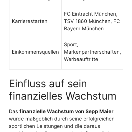
un
FC Eintracht München,
Fr
Karrierestarten
TSV 1860 München, FC
Le
Bayern München
Ju
Vi
Sport,
Ei
Einkommensquellen
Markenpartnerschaften,
fö
Werbeauftritte
V
Einfluss auf sein
finanzielles Wachstum
Das
finanzielle Wachstum von Sepp Maier
wurde maßgeblich durch seine erfolgreichen
sportlichen Leistungen und die daraus