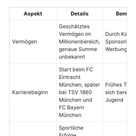
Aspekt
Details
Bemerk
Geschätztes
Vermögen im
Durch Karrie
Vermögen
Millionenbereich,
Sponsoring 
genaue Summe
Werbung ge
unbekannt
Start beim FC
Eintracht
München, später
Frühes Talen
Karrierebeginn
bei TSV 1860
sich bereits 
München und
Jugend
FC Bayern
München
Sportliche
Erfolge,