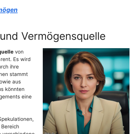
rmögen
e und Vermögensquelle
uelle
von
rent. Es wird
rch ihre
ommen stammt
sowie aus
aus könnten
agements eine
Spekulationen,
 Bereich